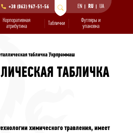
EN
RU
UA
+38 (063) 967-51-56
Корпоративная
Футляры и
Таблички
атрибутика
упаковка
таллическая табличка Укрпроммаш
ЛИЧЕСКАЯ ТАБЛИЧКА
лические с химической
анковских слитков
ивные медали
ны и подвески
авировкой
ехнологии химического травления, имеет