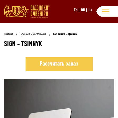
EN
RU
UA
Главная
Офисные и настольные
Табличка - Цінник
SIGN - TSINNYK
Рассчитать заказ