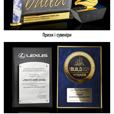
Призи і сувеніри