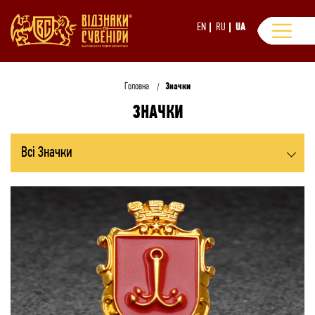
EN
RU
UA
Головна
Значки
ЗНАЧКИ
Всі Значки
Литі значки
Поліграфічні значки
Корпоративні значки
Металеві значки з хімічним гравіюванням