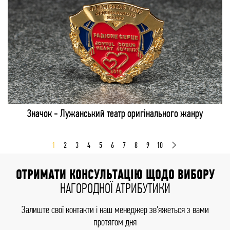
Значок - Лужанський театр оригінального жанру
1
2
3
4
5
6
7
8
9
10
ОТРИМАТИ КОНСУЛЬТАЦІЮ ЩОДО ВИБОРУ
НАГОРОДНОЇ АТРИБУТИКИ
Залиште свої контакти і наш менеджер зв'яжеться з вами
протягом дня