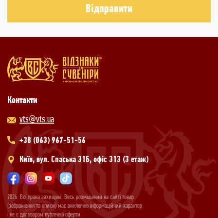
Відправити
Контакти
vts@vts.ua
+38 (063) 967-51-56
Київ, вул. Спаська 31Б, офіс 313 (3 етаж)
2026. Всі права захищені. Весь розміщений на сайті товар
(зображення та описи) має виключно інформаційний характер
і не є договором публічної оферти