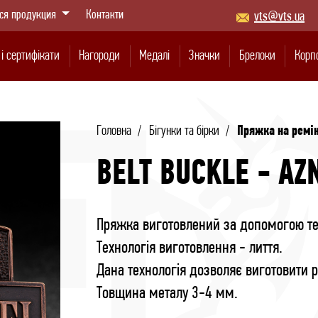
ся продукция
Контакти
vts@vts.ua
і сертифікати
Нагороди
Медалі
Значки
Брелоки
Корп
Головна
Бігунки та бірки
Пряжка на ремін
BELT BUCKLE - AZ
Пряжка виготовлений за допомогою тех
(травлення)
а колодці
значки
етони
ірки
ризи
Затиски краваток і запонки
Юбілейні та пам'ятні медалі
Корпоративні значки
Фасадні таблички
Герб та плакетки
Муляжі ба
Металеві 
Кулон
Спор
гр
Технологія виготовлення - лиття.
Дана технологія дозволяє виготовити
Товщина металу 3-4 мм.