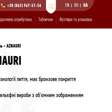
EN
RU
UA
+38 (063) 967-51-56
оративна атрибутика
Таблички
Футляри та упаковка
ь - AZNAURI
NAURI
нології лиття, має бронзове покриття
нківських злитків
значки з хімічним
и та підвіски
тивні медалі
авіюванням
 рельєфні вироби з об'ємним зображенням