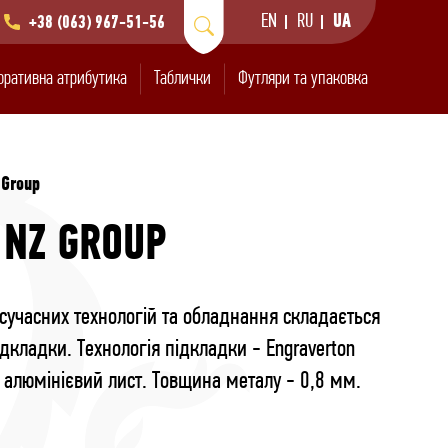
EN
RU
UA
+38 (063) 967-51-56
оративна атрибутика
Таблички
Футляри та упаковка
 Group
 NZ GROUP
учасних технологій та обладнання складається
нківських злитків
значки з хімічним
и та підвіски
тивні медалі
авіюванням
ідкладки. Технологія підкладки - Engraverton
- алюмінієвий лист. Товщина металу - 0,8 мм.