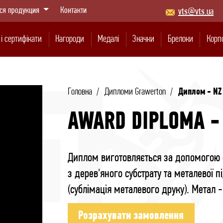
ся продукция
Контакти
vts@vts.ua
і сертифікати
Нагороди
Медалі
Значки
Брелоки
Корп
Головна
Дипломи Grawerton
Диплом - NZ
AWARD DIPLOMA -
Диплом виготовляється за допомогою с
(травлення)
а колодці
значки
етони
ірки
ризи
Затиски краваток і запонки
Юбілейні та пам'ятні медалі
Корпоративні значки
Фасадні таблички
Герб та плакетки
Муляжі ба
Металеві 
Кулон
Спор
гр
з дерев'яного субстрату та металевої п
(сублімація металевого друку). Метал 
Розрахувати замовлення