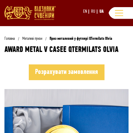
EN
RU
UA
Головна
Металеві призи
Приз металевий у футлярі QTermilats Olvia
AWARD METAL V CASEE QTERMILATS OLVIA
Розрахувати замовлення