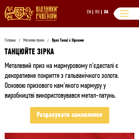
EN
RU
UA
Головна
Металеві призи
Приз Танці з Зірками
ТАНЦЮЙТЕ ЗІРКА
Металевий приз на мармуровому п'єдесталі є
декоративне покриття з гальванічного золота.
Основою призового кам'яного мармуру у
виробництві використовувався метал-латунь.
Розрахувати замовлення